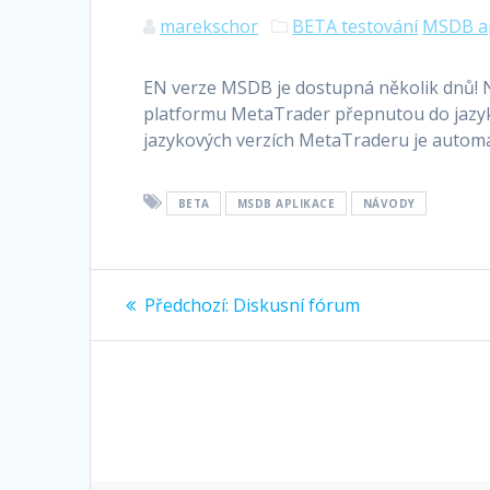
marekschor
BETA testování
MSDB ap
EN verze MSDB je dostupná několik dnů! N
platformu MetaTrader přepnutou do jazyk
jazykových verzích MetaTraderu je autom
BETA
MSDB APLIKACE
NÁVODY
Navigace
Předchozí
Předchozí:
Diskusní fórum
příspěvek:
pro
příspěvek