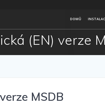
DOMŮ
INSTALA
ická (EN) verze
) verze MSDB