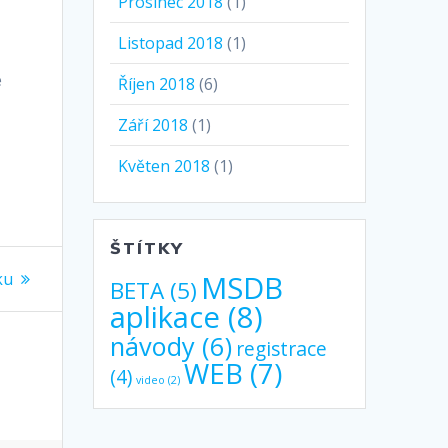
Prosinec 2018
(1)
Listopad 2018
(1)
e
Říjen 2018
(6)
Září 2018
(1)
Květen 2018
(1)
ŠTÍTKY
ku
MSDB
BETA
(5)
aplikace
(8)
návody
(6)
registrace
WEB
(7)
(4)
video
(2)