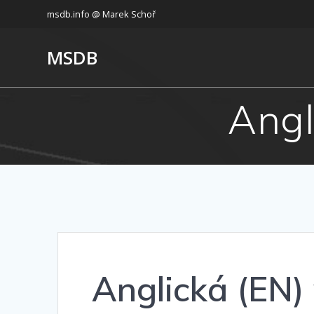
Přeskočit
msdb.info @ Marek Schoř
na
obsah
MSDB
Angl
Anglická (EN