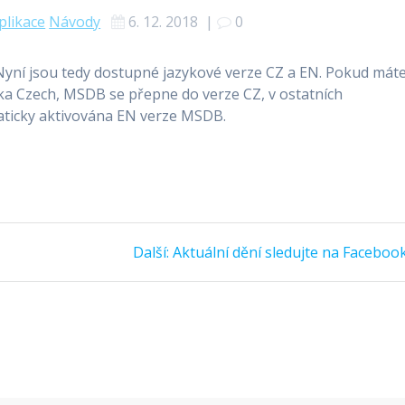
likace
Návody
6. 12. 2018
|
0
yní jsou tedy dostupné jazykové verze CZ a EN. Pokud mát
a Czech, MSDB se přepne do verze CZ, v ostatních
aticky aktivována EN verze MSDB.
Další
Další:
Aktuální dění sledujte na Faceboo
příspěvek: