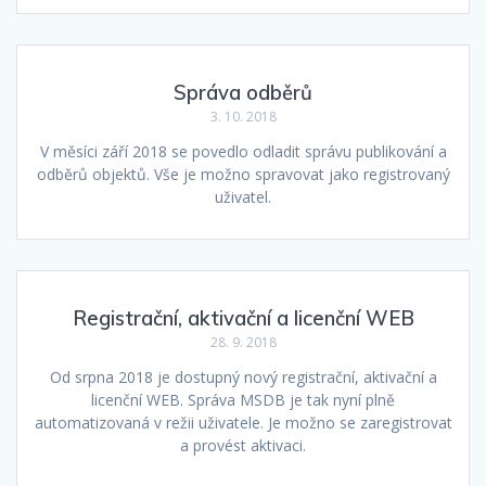
Správa odběrů
3. 10. 2018
V měsíci září 2018 se povedlo odladit správu publikování a
odběrů objektů. Vše je možno spravovat jako registrovaný
uživatel.
Registrační, aktivační a licenční WEB
28. 9. 2018
Od srpna 2018 je dostupný nový registrační, aktivační a
licenční WEB. Správa MSDB je tak nyní plně
automatizovaná v režii uživatele. Je možno se zaregistrovat
a provést aktivaci.