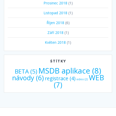
Prosinec 2018
(1)
Listopad 2018
(1)
Říjen 2018
(6)
Září 2018
(1)
Květen 2018
(1)
ŠTÍTKY
MSDB aplikace
(8)
BETA
(5)
WEB
návody
(6)
registrace
(4)
video
(2)
(7)